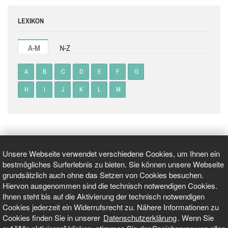
LEXIKON
A-M
N-Z
A
B
C
D
E
F
G
H
I
J
K
L
M
Unsere Webseite verwendet verschiedene Cookies, um Ihnen ein
bestmögliches Surferlebnis zu bieten. Sie können unsere Webseite
grundsätzlich auch ohne das Setzen von Cookies besuchen.
GEPRÜFT UND ZERTIFIZIERT
Hiervon ausgenommen sind die technisch notwendigen Cookies.
Ihnen steht bis auf die Aktivierung der technisch notwendigen
Cookies jederzeit ein Widerrufsrecht zu. Nähere Informationen zu
AKTUELLE NACHRICHTEN
Cookies finden Sie in unserer
Datenschutzerklärung
. Wenn Sie