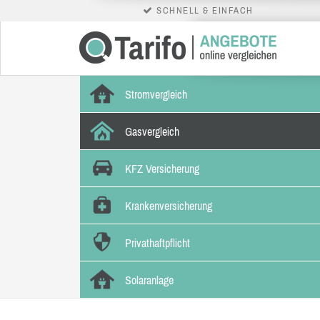
SCHNELL & EINFACH
Stromvergleich
Gasvergleich
KFZ Versicherung
Krankenversicherung
Privathaftpflicht
Solaranlage