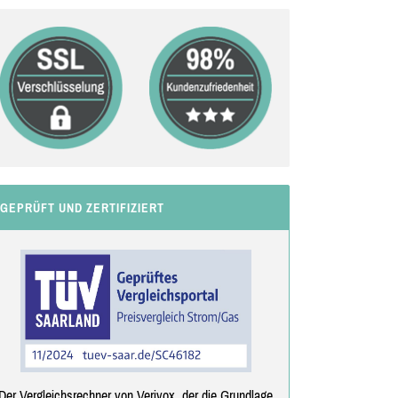
GEPRÜFT UND ZERTIFIZIERT
Der Vergleichsrechner von Verivox, der die Grundlage