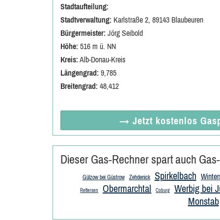
Stadtaufteilung:
Stadtverwaltung:
Karlstraße 2, 89143 Blaubeuren
Bürgermeister:
Jörg Seibold
Höhe:
516 m ü. NN
Kreis:
Alb-Donau-Kreis
Längengrad:
9,785
Breitengrad:
48,412
→ Jetzt
kostenlos
Gasp
Dieser Gas-Rechner spart auch Gas-
Spirkelbach
Winter
Gülzow bei Güstrow
Zehdenick
Obermarchtal
Werbig bei J
Rettersen
Coburg
Monstab