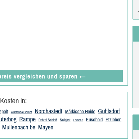
reis vergleichen
und sparen
←
Kosten in:
Nordhastedt
Guhlsdorf
spelt
Märkische Heide
Würschhauserhof
üterbog
Rampe
Euscheid
Etzleben
Detzel Schloß
Sallgast
Loitsche
Müllenbach bei Mayen