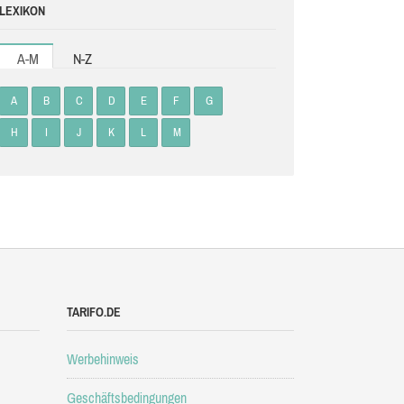
LEXIKON
A-M
N-Z
A
B
C
D
E
F
G
H
I
J
K
L
M
TARIFO.DE
Werbehinweis
Geschäftsbedingungen