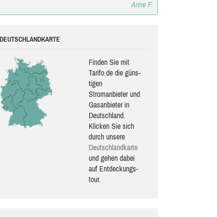
Anne F.
DEUTSCHLANDKARTE
Finden Sie mit
Tarifo.de die güns­
ti­gen
Stromanbieter und
Gasanbieter in
Deutschland.
Klicken Sie sich
durch unsere
Deutsch­land­karte
und gehen dabei
auf Ent­de­ckungs­
tour.