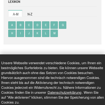
LEXIKON
A-M
N-Z
A
B
C
D
E
F
G
H
I
J
K
L
M
Unsere Webseite verwendet verschiedene Cookies, um Ihnen ein
bestmögliches Surferlebnis zu bieten. Sie können unsere Webseite
grundsätzlich auch ohne das Setzen von Cookies besuchen.
GEPRÜFT UND ZERTIFIZIERT
Hiervon ausgenommen sind die technisch notwendigen Cookies.
Ihnen steht bis auf die Aktivierung der technisch notwendigen
Cookies jederzeit ein Widerrufsrecht zu. Nähere Informationen zu
AKTUELLE NACHRICHTEN
Cookies finden Sie in unserer
Datenschutzerklärung
. Wenn Sie
auf "Alle aktivieren" klicken, stimmen Sie der Speicherung von allen
TARIFO.DE
Cookies zu.