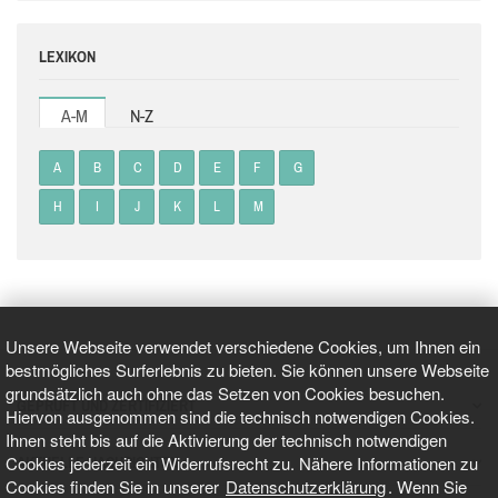
LEXIKON
A-M
N-Z
A
B
C
D
E
F
G
H
I
J
K
L
M
Unsere Webseite verwendet verschiedene Cookies, um Ihnen ein
bestmögliches Surferlebnis zu bieten. Sie können unsere Webseite
grundsätzlich auch ohne das Setzen von Cookies besuchen.
GEPRÜFT UND ZERTIFIZIERT
Hiervon ausgenommen sind die technisch notwendigen Cookies.
Ihnen steht bis auf die Aktivierung der technisch notwendigen
Cookies jederzeit ein Widerrufsrecht zu. Nähere Informationen zu
AKTUELLE NACHRICHTEN
Cookies finden Sie in unserer
Datenschutzerklärung
. Wenn Sie