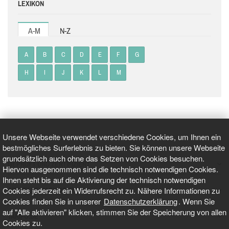
LEXIKON
A-M
N-Z
A
B
C
D
E
F
G
H
I
J
K
L
M
Unsere Webseite verwendet verschiedene Cookies, um Ihnen ein
bestmögliches Surferlebnis zu bieten. Sie können unsere Webseite
grundsätzlich auch ohne das Setzen von Cookies besuchen.
GEPRÜFT UND ZERTIFIZIERT
Hiervon ausgenommen sind die technisch notwendigen Cookies.
Ihnen steht bis auf die Aktivierung der technisch notwendigen
Cookies jederzeit ein Widerrufsrecht zu. Nähere Informationen zu
AKTUELLE NACHRICHTEN
Cookies finden Sie in unserer
Datenschutzerklärung
. Wenn Sie
auf "Alle aktivieren" klicken, stimmen Sie der Speicherung von allen
TARIFO.DE
Cookies zu.