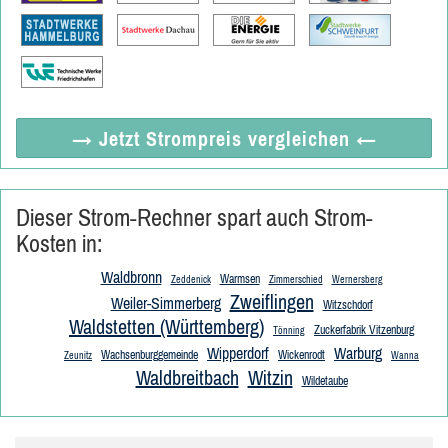
→ Jetzt
Strompreis vergleichen
←
Dieser Strom-Rechner spart auch Strom-
Kosten in:
Waldbronn
Warmsen
Zeddenick
Zimmerschied
Wernersberg
Zweiflingen
Weiler-Simmerberg
Witzschdorf
Waldstetten (Württemberg)
Zuckerfabrik Vitzenburg
Tönning
Wipperdorf
Warburg
Wachsenburggemeinde
Wickenrodt
Zeunitz
Wanna
Waldbreitbach
Witzin
Wildetaube