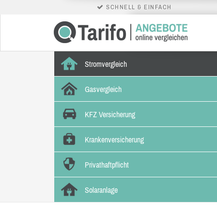
SCHNELL & EINFACH
Stromvergleich
Gasvergleich
KFZ Versicherung
Krankenversicherung
Privathaftpflicht
Solaranlage