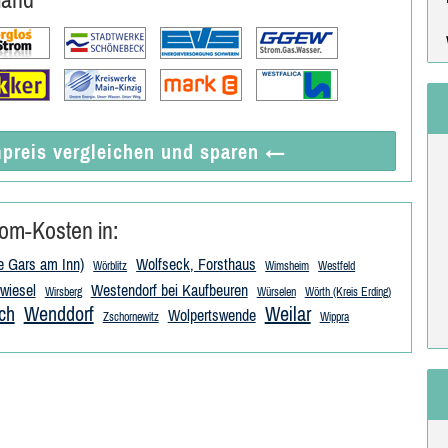
preis vergleichen
und sparen
←
om-Kosten in:
e Gars am Inn)
Wolfseck, Forsthaus
Wörblitz
Wimsheim
Westfeld
wiesel
Westendorf bei Kaufbeuren
Wirsberg
Würselen
Wörth (Kreis Erding)
ch
Wenddorf
Weilar
Wolpertswende
Zschornewitz
Wippra