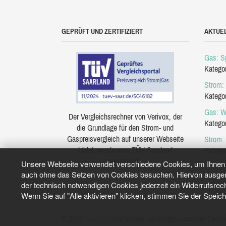
GEPRÜFT UND ZERTIFIZIERT
AKTUE
Gas: Sp
Katego
Strom: 
Katego
Gas: W
Der Vergleichsrechner von Verivox, der
Katego
die Grundlage für den Strom- und
Gaspreisvergleich auf unserer Webseite
Strom:
bildet, wurde vom TÜV Saarland
Katego
zertifiziert.
Unsere Webseite verwendet verschiedene Cookies, um Ihnen e
auch ohne das Setzen von Cookies besuchen. Hiervon ausgeno
der technisch notwendigen Cookies jederzeit ein Widerrufsrec
Wenn Sie auf "Alle aktivieren" klicken, stimmen Sie der Speic
© 2026
Tarifo.de
Alle Inhalte unterliegen unserem Copyri