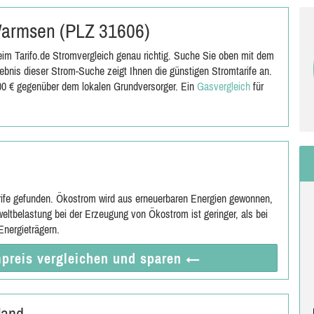
 Warmsen (PLZ 31606)
m Tarifo.de Stromvergleich genau richtig. Suche Sie oben mit dem
nis dieser Strom-Suche zeigt Ihnen die günstigen Stromtarife an.
,00 € gegenüber dem lokalen Grundversorger. Ein
Gasvergleich
für
rife gefunden. Ökostrom wird aus erneuerbaren Energien gewonnen,
eltbelastung bei der Erzeugung von Ökostrom ist geringer, als bei
nergieträgern.
preis vergleichen
und sparen
←
land