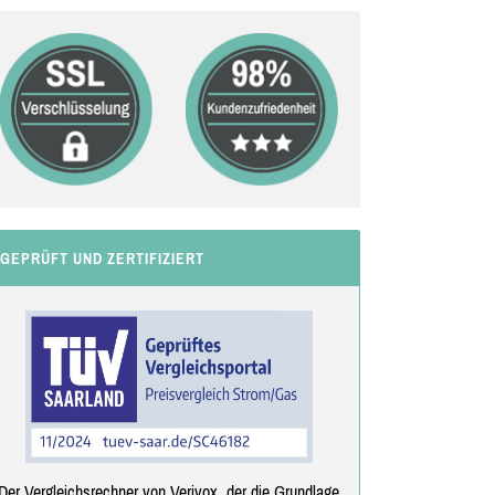
GEPRÜFT UND ZERTIFIZIERT
Der Vergleichsrechner von Verivox, der die Grundlage