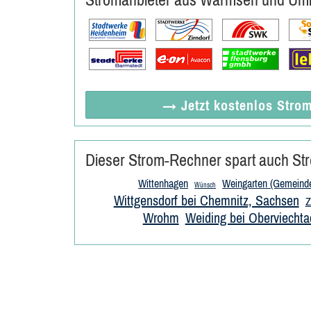
→ Jetzt
kostenlos
Strom
Dieser Strom-Rechner spart auch Str
Wittenhagen
Weingarten (Gemeind
Wünsch
Wittgensdorf bei Chemnitz, Sachsen
Z
Wrohm
Weiding bei Oberviechta