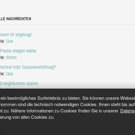
LLE NACHRICHTEN
aren ist angesagt
rie:
Gas
Preise steigen weiter
rie:
Strom
echsel trotz Gaspreiserhöhung?
rie:
Gas
 Energiekosten sparen
rie:
Strom
in bestmögliches Surferlebnis zu bieten. Sie können unsere Webseit
mmen sind die technisch notwendigen Cookies. Ihnen steht bis auf 
ht zu. Nähere Informationen zu Cookies finden Sie in unserer
Datens
herung von allen Cookies zu.
ght.