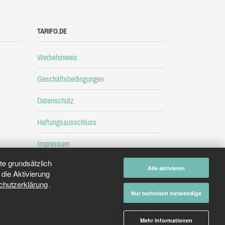
TARIFO.DE
Werbehinweis
Geschäftsbedingungen
Datenschutz
Haftungsausschluss
Impressum
e grundsätzlich
Alle aktivieren
die Aktivierung
chutzerklärung
.
Nur technisch notwendige
Mehr Informationen