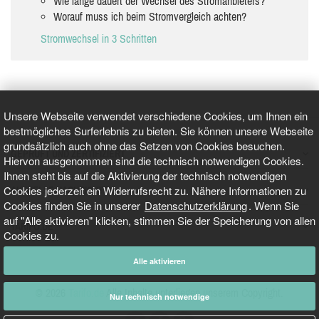
Wie lange dauert der Wechsel des Stromanbieters?
Worauf muss ich beim Stromvergleich achten?
Stromwechsel in 3 Schritten
Unsere Webseite verwendet verschiedene Cookies, um Ihnen ein
bestmögliches Surferlebnis zu bieten. Sie können unsere Webseite
grundsätzlich auch ohne das Setzen von Cookies besuchen.
GEPRÜFT UND ZERTIFIZIERT
Hiervon ausgenommen sind die technisch notwendigen Cookies.
Ihnen steht bis auf die Aktivierung der technisch notwendigen
Cookies jederzeit ein Widerrufsrecht zu. Nähere Informationen zu
AKTUELLE NACHRICHTEN
Cookies finden Sie in unserer
Datenschutzerklärung
. Wenn Sie
auf "Alle aktivieren" klicken, stimmen Sie der Speicherung von allen
TARIFO.DE
Cookies zu.
Alle aktivieren
© 2026
Tarifo.de
Alle Inhalte unterliegen unserem Copyright.
Nur technisch notwendige