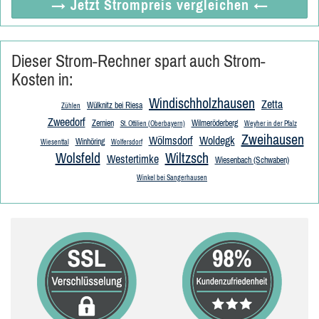
→ Jetzt
Strompreis vergleichen
←
Dieser Strom-Rechner spart auch Strom-
Kosten in:
Windischholzhausen
Zetta
Wülknitz bei Riesa
Zühlen
Zweedorf
Zernien
Wilmeröderberg
St. Ottilien (Oberbayern)
Weyher in der Pfalz
Zweihausen
Wölmsdorf
Woldegk
Winhöring
Wiesenttal
Wolfersdorf
Wolsfeld
Wiltzsch
Westertimke
Wiesenbach (Schwaben)
Winkel bei Sangerhausen