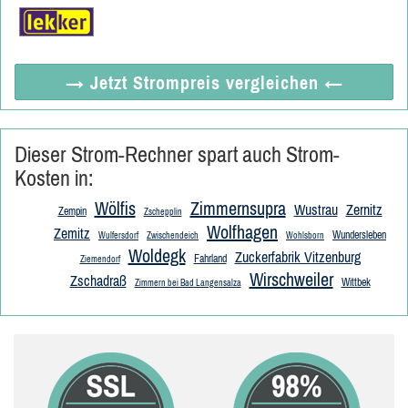
→ Jetzt
Strompreis vergleichen
←
Dieser Strom-Rechner spart auch Strom-
Kosten in:
Wölfis
Zimmernsupra
Wustrau
Zernitz
Zempin
Zschepplin
Wolfhagen
Zemitz
Wundersleben
Wulfersdorf
Zwischendeich
Wohlsborn
Woldegk
Zuckerfabrik Vitzenburg
Fahrland
Ziemendorf
Wirschweiler
Zschadraß
Wittbek
Zimmern bei Bad Langensalza