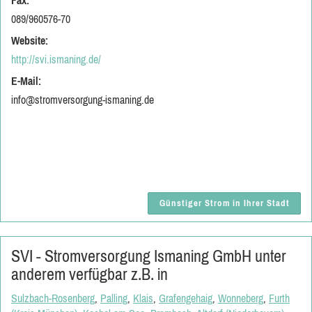
Fax:
089/960576-70
Website:
http://svi.ismaning.de/
E-Mail:
info@stromversorgung-ismaning.de
Günstiger Strom in Ihrer Stadt
SVI - Stromversorgung Ismaning GmbH unter
anderem verfügbar z.B. in
Sulzbach-Rosenberg
,
Palling
,
Klais
,
Grafengehaig
,
Wonneberg
,
Furth