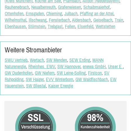
(Kreis München)
,
Kochel am See
,
Prambach
,
Altdorf (Niederbayern)
,
Rauhenebrach
,
Neualbenreuth
,
Grafenwiesen
,
Schaibmaierhof
,
Ottenhofen
,
Ernsgaden
,
Chieming
,
Julbach
,
Pfaffing an der Attel
,
Wilhelmsthal
,
Illschwang
,
Fensterbach
,
Aldersbach
,
Geiselbach
,
Train
,
Ebenhausen
,
Störnstein
,
Trebgast
,
Fellen
,
Elsenfeld
,
Wettstetten
Weitere Stromanbieter
SWU Vertrieb
,
Wertach
,
SW Menden
,
SEW Erding
,
MANN
Naturenergie
,
Rheinhes. EWV
,
SW Hannover
,
enewa GmbH
,
Unser E
,
GW Dudenhofen
,
GW Niefern
,
SW Leine-Solling
,
Firstcon
,
SV
Ruhpolding
,
SW Haiger
,
EVV Winterborn
,
GW Waldfischbach
,
EW
Hauenstein
,
SW Bliestal
,
Kaiser Energie