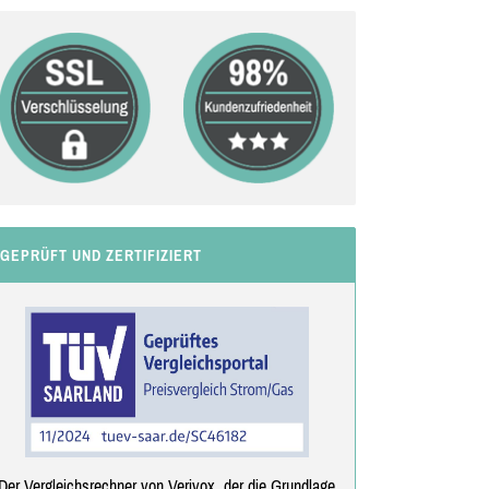
GEPRÜFT UND ZERTIFIZIERT
Der Vergleichsrechner von Verivox, der die Grundlage