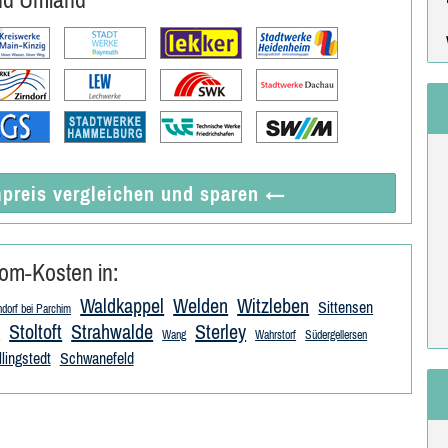
preis vergleichen
und sparen
←
om-Kosten in:
Waldkappel
Welden
Witzleben
Sittensen
ndorf bei Parchim
Stoltoft
Strahwalde
Sterley
f
Wang
Wahrstorf
Südergellersen
llingstedt
Schwanefeld