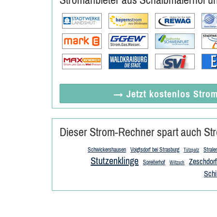
→ Jetzt
kostenlos
Strom
Dieser Strom-Rechner spart auch Str
Schwickershausen
Voigtsdorf bei Strasburg
Strale
Tützpatz
Stutzenklinge
Zeschdor
Spreiterhof
Wiltzsch
Schi