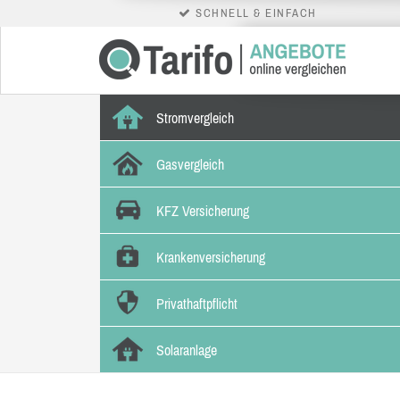
SCHNELL & EINFACH
Stromvergleich
Gasvergleich
KFZ Versicherung
Krankenversicherung
Privathaftpflicht
Solaranlage