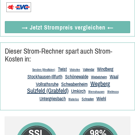
→ Jetzt
Strompreis vergleichen
←
Dieser Strom-Rechner spart auch Strom-
Kosten in:
Twist
Windberg
Vallendar
Senden (Westfalen)
Vilshofen
Stockhausen-Illfurth
Schönewalde
Waal
Wiebelsheim
Wegberg
Vollrathsruhe
Schwabenheim
Sulzfeld (Grabfeld)
Umkirch
Wernshausen
Weitmoos
Untergriesbach
Wiehl
Schraden
Waterloo