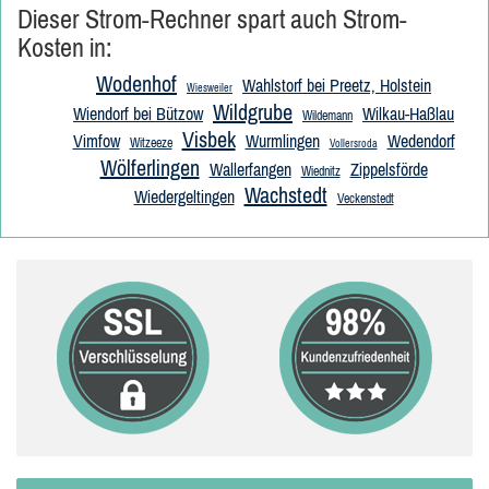
Dieser Strom-Rechner spart auch Strom-
Kosten in:
Wodenhof
Wahlstorf bei Preetz, Holstein
Wiesweiler
Wildgrube
Wiendorf bei Bützow
Wilkau-Haßlau
Wildemann
Visbek
Vimfow
Wurmlingen
Wedendorf
Witzeeze
Vollersroda
Wölferlingen
Wallerfangen
Zippelsförde
Wiednitz
Wachstedt
Wiedergeltingen
Veckenstedt