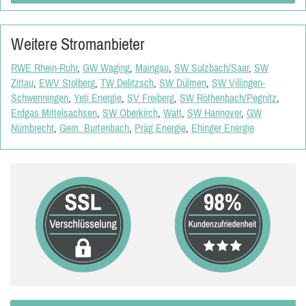
Weitere Stromanbieter
RWE Rhein-Ruhr
,
GW Waging
,
Maingau
,
SW Sulzbach/Saar
,
SW
Zittau
,
EWV Stolberg
,
TW Delitzsch
,
SW Dülmen
,
SW Villingen-
Schwenningen
,
Yeti Energie
,
SV Freiberg
,
SW Röthenbach/Pegnitz
,
Erdgas Mittelsachsen
,
SW Oberkirch
,
Watt
,
SW Hannover
,
GW
Nümbrecht
,
Gem. Burtenbach
,
Präg Energie
,
Ehinger Energie