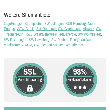
Weitere Stromanbieter
LogoEnergie
,
Strompiloten
,
SW Löffingen
,
KSB Homberg
,
Niers-
Energie
,
VGW GmbH
,
SW Oberursel
,
SW Gelnhausen
,
Albwerk
,
SW
Tirschenreuth
,
RWE WestfalenWeser
,
jeda energie
,
SW Wolmirstedt
,
SW Beverungen
,
SW Havelberg
,
SW Dachau
,
EnergieSüdwest
,
meckpommSTROM
,
EW Diessen Stadler
,
SW Grimmen