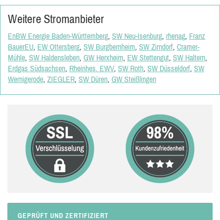
Weitere Stromanbieter
EnBW Energie Baden-Württemberg
,
SW Neu-Isenburg
,
rhenag
,
Franz
BauerEU
,
EW Ottersberg
,
SW Burgbernheim
,
SW Zirndorf
,
Cramer-
Mühle
,
SW Haldensleben
,
GW Herxheim
,
EW Stettengut
,
SW Haltern
,
Erdgas Südsachsen
,
Rheinhes. EWV
,
SW Roth
,
SW Düsseldorf
,
SW
Wernigerode
,
ZIEGLER
,
SW Düren
,
GW Steißlingen
GEPRÜFT UND ZERTIFIZIERT