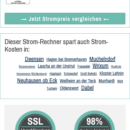
→ Jetzt
Strompreis vergleichen
←
Dieser Strom-Rechner spart auch Strom-
Kosten in:
Deensen
Muchelndorf
Hagen bei Bremerhaven
Wrixum
Laucha an der Unstrut
Frauwalde
Rommersheim
Roxförde
Kloster Lehnin
Haarbach
Schopsdorf
Groß Behnitz
Hemmingen (Württemberg)
Neuhausen ob Eck
Weilheim an der Teck
Murrhardt
Wört
Dabel
Oldenswort
Tucheim