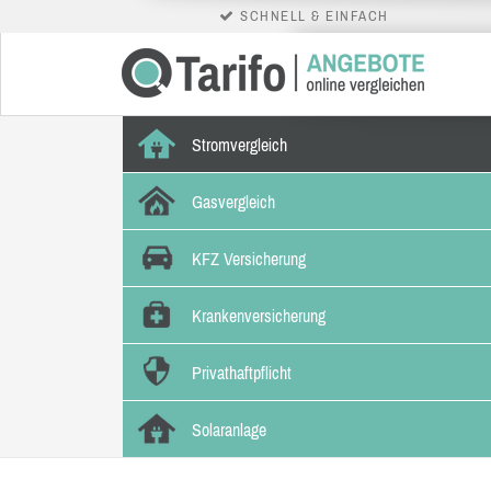
SCHNELL & EINFACH
Stromvergleich
Gasvergleich
KFZ Versicherung
Krankenversicherung
Privathaftpflicht
Solaranlage