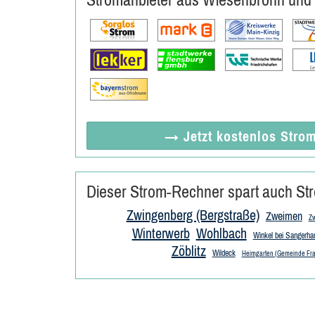
→ Jetzt
kostenlos
Strom
Dieser Strom-Rechner spart auch Str
Zwingenberg (Bergstraße)
Zweimen
Zw
Winterwerb
Wohlbach
Winkel bei Sangerha
Zöblitz
Wildeck
Heimgarten (Gemeinde Fra