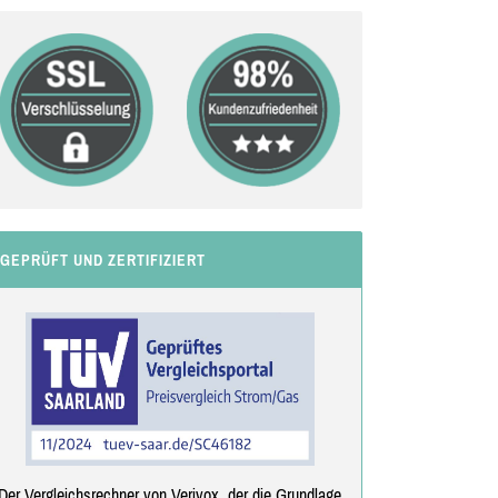
GEPRÜFT UND ZERTIFIZIERT
Der Vergleichsrechner von Verivox, der die Grundlage