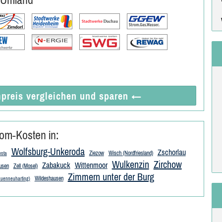
preis vergleichen
und sparen
←
om-Kosten in:
Wolfsburg-Unkeroda
Zschorlau
Ziezow
Wisch (Nordfriesland)
ota
Wulkenzin
Zirchow
Zabakuck
Wittenmoor
usen
Zell (Mosel)
Zimmern unter der Burg
Wildeshausen
uenneuharting)