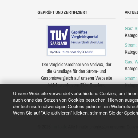
GEPRÜFT UND ZERTIFIZIERT
AKTUE
Gas: Sp
Katego
Strom: 
Katego
Gas: W
Der Vergleichsrechner von Verivox, der
Katego
die Grundlage für den Strom- und
Gaspreisvergleich auf unserer Webseite
Strom:
bildet, wurde vom TÜV Saarland
Katego
zertifiziert.
Unsere Webseite verwendet verschiedene Cookies, um Ihnen e
auch ohne das Setzen von Cookies besuchen. Hiervon ausgeno
der technisch notwendigen Cookies jederzeit ein Widerrufsrec
Wenn Sie auf "Alle aktivieren" klicken, stimmen Sie der Speic
© 2026
Tarifo.de
Alle Inhalte unterliegen unserem Copyri