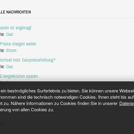
LLE NACHRICHTEN
aren ist angesagt
rie:
Gas
Preise steigen weiter
rie:
Strom
echsel trotz Gaspreiserhöhung?
rie:
Gas
 Energiekosten sparen
rie:
Strom
in bestmögliches Surferlebnis zu bieten. Sie können unsere Webseit
mmen sind die technisch notwendigen Cookies. Ihnen steht bis auf 
ht zu. Nähere Informationen zu Cookies finden Sie in unserer
Datens
herung von allen Cookies zu.
ght.