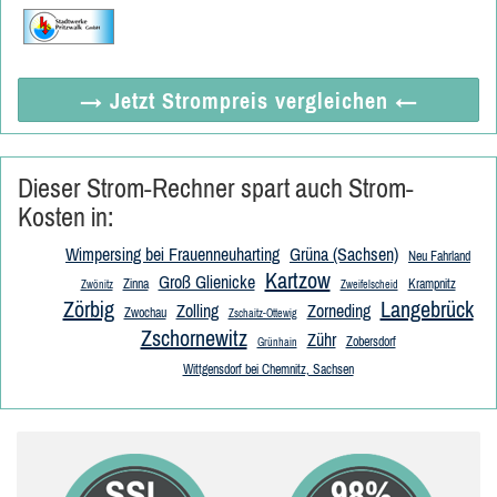
→ Jetzt
Strompreis vergleichen
←
Dieser Strom-Rechner spart auch Strom-
Kosten in:
Wimpersing bei Frauenneuharting
Grüna (Sachsen)
Neu Fahrland
Kartzow
Groß Glienicke
Zinna
Krampnitz
Zwönitz
Zweifelscheid
Zörbig
Langebrück
Zolling
Zorneding
Zwochau
Zschaitz-Ottewig
Zschornewitz
Zühr
Zobersdorf
Grünhain
Wittgensdorf bei Chemnitz, Sachsen