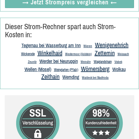
→ Jetzt
Strompreis vergleichen
←
Dieser Strom-Rechner spart auch Strom-
Kosten in:
Wenigenehrich
Tegernau bei Wasserburg am Inn
Wieren
Winkelhaid
Zettemin
Wickerode
Westermoor (Holstein)
Weissach
Werder bei Neuruppin
Waigandshain
Zeunitz
Weinähr
Visbek
Wörnersberg
Wellen (Mosel)
Wolkau
Weingarten (Pfalz)
Zeithain
Wemding
Waldeck bei Stadtroda