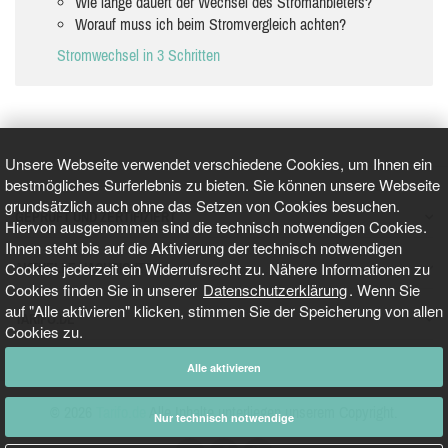
Wie lange dauert der Wechsel des Stromanbieters?
Worauf muss ich beim Stromvergleich achten?
Stromwechsel in 3 Schritten
Unsere Webseite verwendet verschiedene Cookies, um Ihnen ein
bestmögliches Surferlebnis zu bieten. Sie können unsere Webseite
grundsätzlich auch ohne das Setzen von Cookies besuchen.
GEPRÜFT UND ZERTIFIZIERT
Hiervon ausgenommen sind die technisch notwendigen Cookies.
Ihnen steht bis auf die Aktivierung der technisch notwendigen
Cookies jederzeit ein Widerrufsrecht zu. Nähere Informationen zu
AKTUELLE NACHRICHTEN
Cookies finden Sie in unserer
Datenschutzerklärung
. Wenn Sie
auf "Alle aktivieren" klicken, stimmen Sie der Speicherung von allen
TARIFO.DE
Cookies zu.
Alle aktivieren
© 2026
Tarifo.de
Alle Inhalte unterliegen unserem Copyright.
Nur technisch notwendige