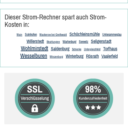
Dieser Strom-Rechner spart auch Strom-
Kosten in:
Schöchleinsmühle
Solnhofen
Unterammergau
Wain
Wackerow bei Greifswald
Willerstedt
Seligenstadt
Wartenburg
Sereetz
Strahlungen
Wohlmirstedt
Saldenburg
Torfhaus
Schierke
Unterpleichfeld
Wesselburen
Winterburg
Rösrath
Vaalerfeld
Winzenburg