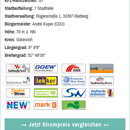
KFZ-Kennzeichen:
GT
Stadtaufteilung:
7 Stadtteile
Stadtverwaltung:
Rügenstraße 1, 33397 Rietberg
Bürgermeister:
André Kuper (CDU)
Höhe:
78 m ü. NN
Kreis:
Gütersloh
Längengrad:
8° 8'8''
Breitengrad:
51° 48'30''
→ Jetzt
Strompreis vergleichen
←