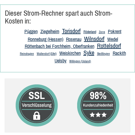
Dieser Strom-Rechner spart auch Strom-
Kosten in:
Torisdorf
Püggen
Ziegelheim
Pokrent
Röderland
Zerre
Wilnsdorf
Ronneburg (Hessen)
Rosenau
Wedel
Rottelsdorf
Röttenbach bei Forchheim, Oberfranken
Syke
Weiskirchen
Rackith
Reinshagen
Wallendorf (Eifel)
Steißlingen
Uelsby
Willingen (Upland)