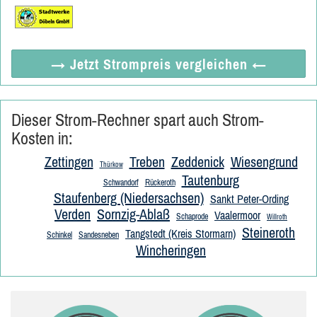
→ Jetzt
Strompreis vergleichen
←
Dieser Strom-Rechner spart auch Strom-
Kosten in:
Zettingen
Treben
Zeddenick
Wiesengrund
Thürkow
Tautenburg
Schwandorf
Rückeroth
Staufenberg (Niedersachsen)
Sankt Peter-Ording
Verden
Sornzig-Ablaß
Vaalermoor
Schaprode
Willroth
Steineroth
Tangstedt (Kreis Stormarn)
Schinkel
Sandesneben
Wincheringen