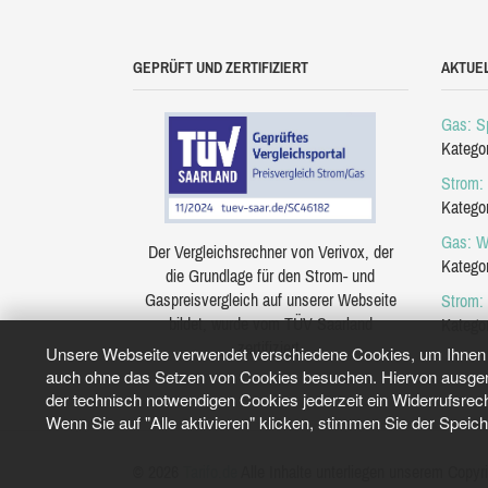
GEPRÜFT UND ZERTIFIZIERT
AKTUE
Gas: Sp
Katego
Strom: 
Katego
Gas: W
Der Vergleichsrechner von Verivox, der
Katego
die Grundlage für den Strom- und
Gaspreisvergleich auf unserer Webseite
Strom:
bildet, wurde vom TÜV Saarland
Katego
zertifiziert.
Unsere Webseite verwendet verschiedene Cookies, um Ihnen e
auch ohne das Setzen von Cookies besuchen. Hiervon ausgeno
der technisch notwendigen Cookies jederzeit ein Widerrufsrec
Wenn Sie auf "Alle aktivieren" klicken, stimmen Sie der Speic
© 2026
Tarifo.de
Alle Inhalte unterliegen unserem Copyri