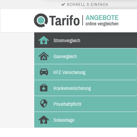
SCHNELL & EINFACH
Stromvergleich
Gasvergleich
KFZ Versicherung
Krankenversicherung
Privathaftpflicht
Solaranlage