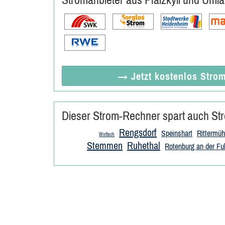
→ Jetzt
kostenlos
Strom
Dieser Strom-Rechner spart auch Str
Rengsdorf
Speinshart
Rittermüh
Wolfach
Stemmen
Ruhethal
Rotenburg an der Fu