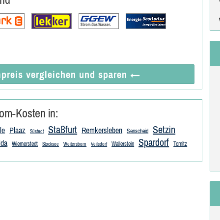
preis vergleichen
und sparen
←
om-Kosten in:
Staßfurt
Setzin
le
Plaaz
Remkersleben
Senscheid
Süstedt
Spardorf
lda
Wiemerstedt
Wallerstein
Tornitz
Stocksee
Weitersborn
Veilsdorf