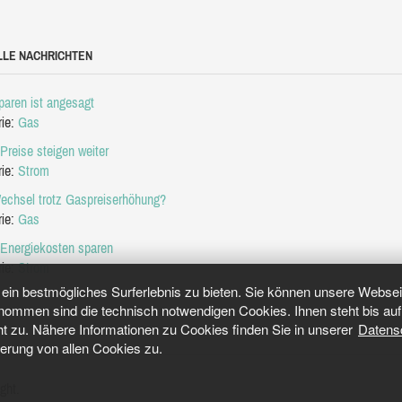
LLE NACHRICHTEN
aren ist angesagt
rie:
Gas
Preise steigen weiter
rie:
Strom
echsel trotz Gaspreiserhöhung?
rie:
Gas
 Energiekosten sparen
rie:
Strom
in bestmögliches Surferlebnis zu bieten. Sie können unsere Webseit
mmen sind die technisch notwendigen Cookies. Ihnen steht bis auf 
ht zu. Nähere Informationen zu Cookies finden Sie in unserer
Datens
herung von allen Cookies zu.
ght.