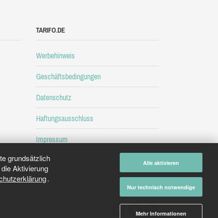
TARIFO.DE
Werbehinweis
Geschäftsbedingungen
Datenschutz
Haftungsausschluss
Impressum
e grundsätzlich
Alle aktivieren
die Aktivierung
chutzerklärung
.
Nur technisch notwendige
Mehr Informationen