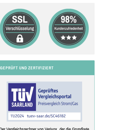
GEPRÜFT UND ZERTIFIZIERT
Der Vergleichsrechner von Verivox, der die Grundlage