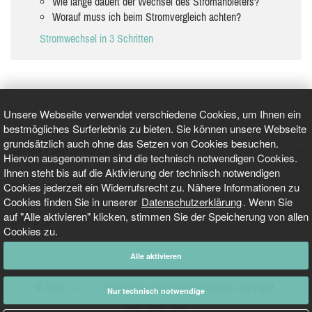
Wie lange dauert der Wechsel des Stromanbieters?
Worauf muss ich beim Stromvergleich achten?
Stromwechsel in 3 Schritten
Unsere Webseite verwendet verschiedene Cookies, um Ihnen ein
bestmögliches Surferlebnis zu bieten. Sie können unsere Webseite
grundsätzlich auch ohne das Setzen von Cookies besuchen.
GEPRÜFT UND ZERTIFIZIERT
Hiervon ausgenommen sind die technisch notwendigen Cookies.
Ihnen steht bis auf die Aktivierung der technisch notwendigen
Cookies jederzeit ein Widerrufsrecht zu. Nähere Informationen zu
AKTUELLE NACHRICHTEN
Cookies finden Sie in unserer
Datenschutzerklärung
. Wenn Sie
auf "Alle aktivieren" klicken, stimmen Sie der Speicherung von allen
TARIFO.DE
Cookies zu.
Alle aktivieren
© 2026
Tarifo.de
Alle Inhalte unterliegen unserem Copyright.
Nur technisch notwendige