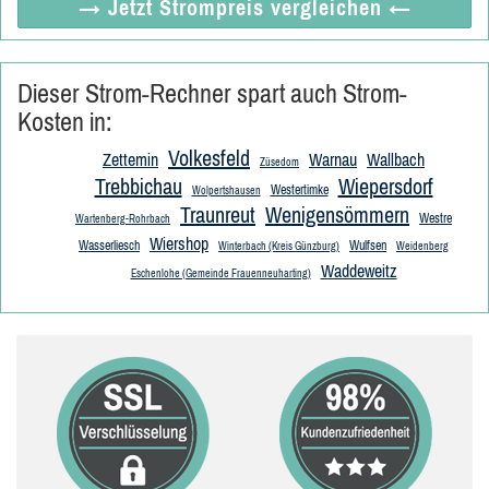
→ Jetzt
Strompreis vergleichen
←
Dieser Strom-Rechner spart auch Strom-
Kosten in:
Volkesfeld
Zettemin
Warnau
Wallbach
Züsedom
Trebbichau
Wiepersdorf
Westertimke
Wolpertshausen
Traunreut
Wenigensömmern
Westre
Wartenberg-Rohrbach
Wiershop
Wasserliesch
Wulfsen
Winterbach (Kreis Günzburg)
Weidenberg
Waddeweitz
Eschenlohe (Gemeinde Frauenneuharting)