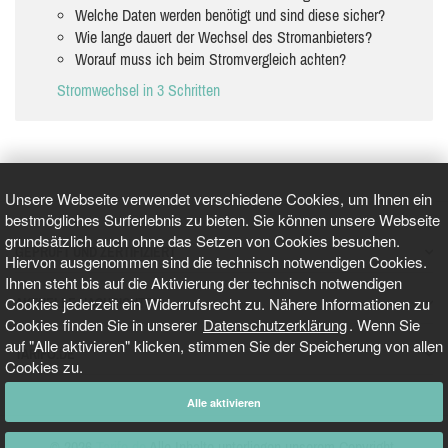
Welche Daten werden benötigt und sind diese sicher?
Wie lange dauert der Wechsel des Stromanbieters?
Worauf muss ich beim Stromvergleich achten?
Stromwechsel in 3 Schritten
Unsere Webseite verwendet verschiedene Cookies, um Ihnen ein
bestmögliches Surferlebnis zu bieten. Sie können unsere Webseite
grundsätzlich auch ohne das Setzen von Cookies besuchen.
GEPRÜFT UND ZERTIFIZIERT
Hiervon ausgenommen sind die technisch notwendigen Cookies.
Ihnen steht bis auf die Aktivierung der technisch notwendigen
Cookies jederzeit ein Widerrufsrecht zu. Nähere Informationen zu
AKTUELLE NACHRICHTEN
Cookies finden Sie in unserer
Datenschutzerklärung
. Wenn Sie
auf "Alle aktivieren" klicken, stimmen Sie der Speicherung von allen
TARIFO.DE
Cookies zu.
Alle aktivieren
© 2026
Tarifo.de
Alle Inhalte unterliegen unserem Copyright.