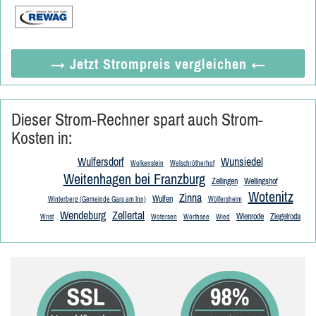
→ Jetzt
Strompreis vergleichen
←
Dieser Strom-Rechner spart auch Strom-
Kosten in:
Wulfersdorf
Wunsiedel
Wolkenstein
Welschrötherhof
Weitenhagen bei Franzburg
Zellingen
Wellingshof
Wotenitz
Zinna
Wulfen
Winterberg (Gemeinde Gars am Inn)
Wölfersheim
Wendeburg
Zellertal
Wienrode
Ziegelroda
Wrist
Wotersen
Wörthsee
Wied