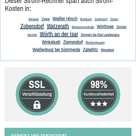
Dieser Strom-Rechner spart auch Strom-
Kosten in:
Weißer Hirsch
Zislow
Weisweil
Wohlbach
Zapfendorf
Zühlen
Zobersdorf
Watzerath
Wörthsee
Zirchow
Wimbachgrieshütte
Wörth an der Isar
Zimmern bei Bad Langensalza
Wörblitz
Winkelsett
Ziemendorf
Wiedenzhausen
Weißenburg bei Sömmerda
Zabeltitz
Winseldorf
GEPRÜFT UND ZERTIFIZIERT