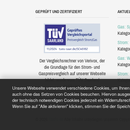
GEPRÜFT UND ZERTIFIZIERT
AKTUE
Gas: Sp
Katego
Strom: 
Katego
Gas: W
Der Vergleichsrechner von Verivox, der
Katego
die Grundlage für den Strom- und
Gaspreisvergleich auf unserer Webseite
Strom:
bildet, wurde vom TÜV Saarland
Katego
zertifiziert.
Unsere Webseite verwendet verschiedene Cookies, um Ihnen e
auch ohne das Setzen von Cookies besuchen. Hiervon ausgeno
der technisch notwendigen Cookies jederzeit ein Widerrufsrec
Wenn Sie auf "Alle aktivieren" klicken, stimmen Sie der Speic
© 2026
Tarifo.de
Alle Inhalte unterliegen unserem Copyri