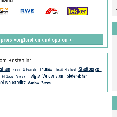
preis vergleichen
und sparen
←
om-Kosten in:
shain
Stadtbergen
Thürkow
Schwanheim
Uhlstädt-Kirchhasel
Wabern
Telgte
Wildenstein
Siebeneichen
Schützberg
Rosendorf
ei Neustrelitz
Warlow
Zeven