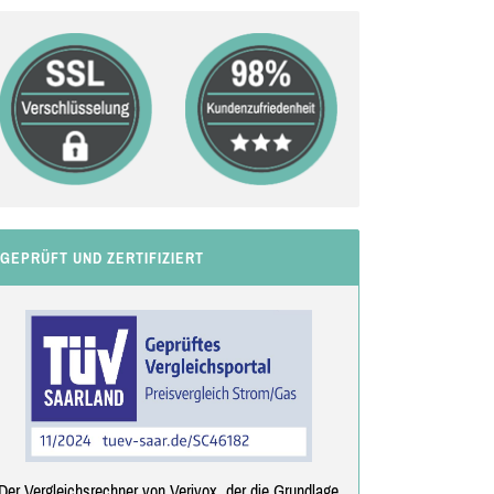
GEPRÜFT UND ZERTIFIZIERT
Der Vergleichsrechner von Verivox, der die Grundlage