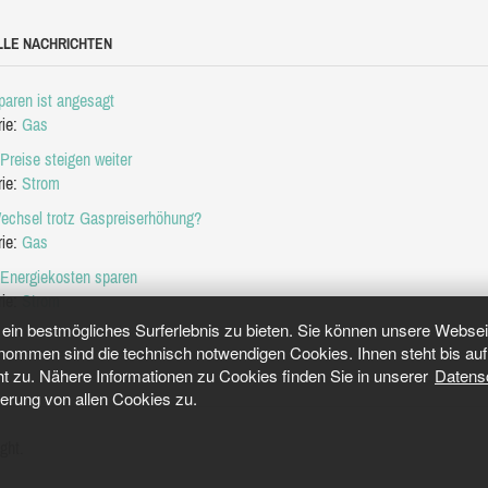
LLE NACHRICHTEN
aren ist angesagt
rie:
Gas
Preise steigen weiter
rie:
Strom
echsel trotz Gaspreiserhöhung?
rie:
Gas
 Energiekosten sparen
rie:
Strom
in bestmögliches Surferlebnis zu bieten. Sie können unsere Webseit
mmen sind die technisch notwendigen Cookies. Ihnen steht bis auf 
ht zu. Nähere Informationen zu Cookies finden Sie in unserer
Datens
herung von allen Cookies zu.
ght.