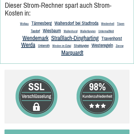
Dieser Strom-Rechner spart auch Strom-
Kosten in:
Tännesberg
Waltersdorf bei Stadtroda
Wolkau
Weidenhell
Töpen
Wiesbaum
Tasdorf
Wallenhorst
Wallerfangen
Untermaßfeld
Wendemark
Straßlach-Dingharting
Travenhorst
Werda
Westeregeln
Unterroth
Strahlungen
Winden im Elztal
Zierow
Marquardt