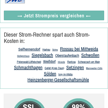
→ Jetzt
Strompreis vergleichen
←
Dieser Strom-Rechner spart auch Strom-
Kosten in:
Rossau bei Mittweida
Seifhennersdorf
Hagnau
Solms
Siegelsbach
Schwollen
Oberstaufenbach
Heiligenhaus
Weißdorf
Peterswald-Löffelscheid
Rantzau
Schwarzach am Main
Hövede
Schmachthagen
Setzingen
Gefell (Kreis Daun)
Mannweiler-Cölln
Sölden
Isny im Allgäu
Heinzenberger-Gesellschaftsmühle