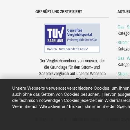
GEPRÜFT UND ZERTIFIZIERT
AKTUE
Gas: Sp
Katego
Strom: 
Katego
Gas: W
Der Vergleichsrechner von Verivox, der
Katego
die Grundlage für den Strom- und
Gaspreisvergleich auf unserer Webseite
Strom:
bildet, wurde vom TÜV Saarland
Katego
zertifiziert.
Unsere Webseite verwendet verschiedene Cookies, um Ihnen e
auch ohne das Setzen von Cookies besuchen. Hiervon ausgeno
der technisch notwendigen Cookies jederzeit ein Widerrufsrec
Wenn Sie auf "Alle aktivieren" klicken, stimmen Sie der Speic
© 2026
Tarifo.de
Alle Inhalte unterliegen unserem Copyri