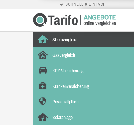
SCHNELL & EINFACH
Stromvergleich
Gasvergleich
KFZ Versicherung
Krankenversicherung
Privathaftpflicht
Solaranlage