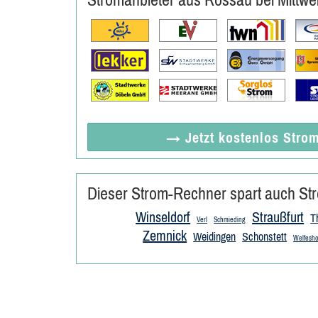
→ Jetzt
kostenlos
Strom
Dieser Strom-Rechner spart auch Str
Winseldorf
Straußfurt
T
Verl
Schmieding
Zemnick
Weidingen
Schonstett
Welfesho