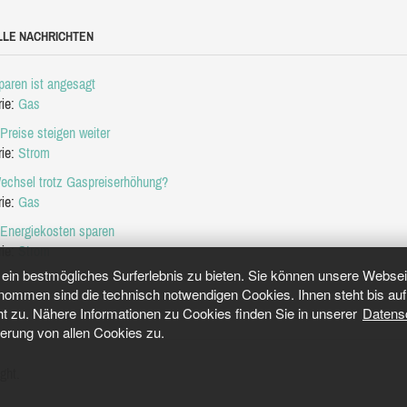
LLE NACHRICHTEN
aren ist angesagt
rie:
Gas
Preise steigen weiter
rie:
Strom
echsel trotz Gaspreiserhöhung?
rie:
Gas
 Energiekosten sparen
rie:
Strom
in bestmögliches Surferlebnis zu bieten. Sie können unsere Webseit
mmen sind die technisch notwendigen Cookies. Ihnen steht bis auf 
ht zu. Nähere Informationen zu Cookies finden Sie in unserer
Datens
herung von allen Cookies zu.
ght.