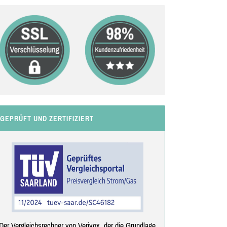
GEPRÜFT UND ZERTIFIZIERT
Der Vergleichsrechner von Verivox, der die Grundlage