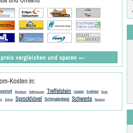
preis vergleichen
und sparen
←
om-Kosten in:
Treffelstein
horstorf
Usingen
Schiffdorf
Wembach
Sotterhausen
Roxin
Sprockhövel
Schwerte
Schmalenberg
lz
Zichow
Saustrup