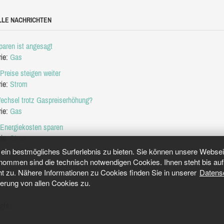
LLE NACHRICHTEN
aren ist angesagt
rie:
Gas
Preise steigen weiter
rie:
Strom
echsel trotz Gaspreiserhöhung?
rie:
Gas
 Energiekosten sparen
rie:
Strom
in bestmögliches Surferlebnis zu bieten. Sie können unsere Webseit
mmen sind die technisch notwendigen Cookies. Ihnen steht bis auf 
ht zu. Nähere Informationen zu Cookies finden Sie in unserer
Datens
herung von allen Cookies zu.
ght.