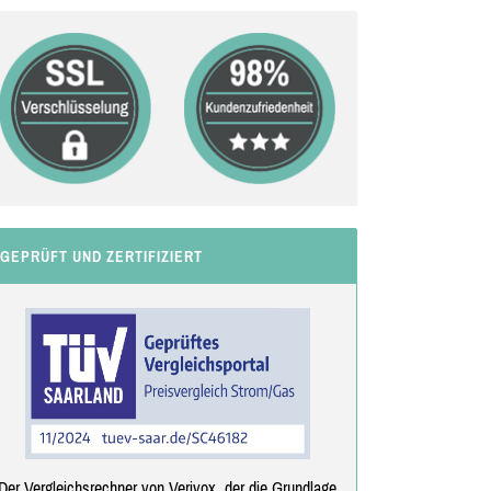
GEPRÜFT UND ZERTIFIZIERT
Der Vergleichsrechner von Verivox, der die Grundlage