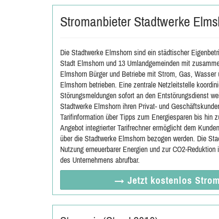
Stromanbieter Stadtwerke Elms
Die Stadtwerke Elmshorn sind ein städtischer Eigenbetr
Stadt Elmshorn und 13 Umlandgemeinden mit zusammen
Elmshorn Bürger und Betriebe mit Strom, Gas, Wasser 
Elmshorn betrieben. Eine zentrale Netzleitstelle koordini
Störungsmeldungen sofort an den Entstörungsdienst weit
Stadtwerke Elmshorn ihren Privat- und Geschäftskunden
Tarifinformation über Tipps zum Energiesparen bis hin z
Angebot integrierter Tarifrechner ermöglicht dem Kunden
über die Stadtwerke Elmshorn bezogen werden. Die St
Nutzung erneuerbarer Energien und zur CO2-Reduktion i
des Unternehmens abrufbar.
→ Jetzt
kostenlos
Strom