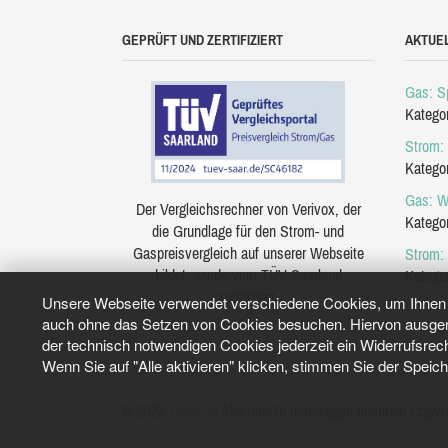
GEPRÜFT UND ZERTIFIZIERT
AKTUE
Gas: Sp
Katego
Strom: 
Katego
Gas: W
Der Vergleichsrechner von Verivox, der
Katego
die Grundlage für den Strom- und
Gaspreisvergleich auf unserer Webseite
Strom:
bildet, wurde vom TÜV Saarland
Katego
zertifiziert.
Unsere Webseite verwendet verschiedene Cookies, um Ihnen e
auch ohne das Setzen von Cookies besuchen. Hiervon ausgeno
der technisch notwendigen Cookies jederzeit ein Widerrufsrec
Wenn Sie auf "Alle aktivieren" klicken, stimmen Sie der Speic
© 2026
Tarifo.de
Alle Inhalte unterliegen unserem Copyri