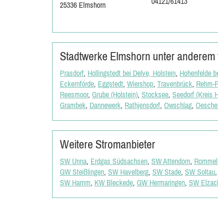
04121/61413
25336 Elmshorn
Stadtwerke Elmshorn unter anderem v
Prasdorf
,
Hollingstedt bei Delve, Holstein
,
Hohenfelde be
Eckernförde
,
Eggstedt
,
Wiershop
,
Travenbrück
,
Rehm-F
Reesmoor
,
Grube (Holstein)
,
Stocksee
,
Seedorf (Kreis 
Grambek
,
Dannewerk
,
Rathjensdorf
,
Owschlag
,
Oescheb
Weitere Stromanbieter
SW Unna
,
Erdgas Südsachsen
,
SW Attendorn
,
Rommel 
GW Steißlingen
,
SW Havelberg
,
SW Stade
,
SW Soltau
SW Hamm
,
KW Bleckede
,
GW Hermaringen
,
SW Elzac