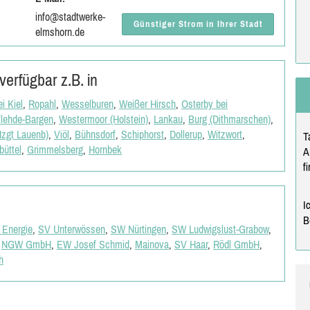
info@stadtwerke-
Günstiger Strom in Ihrer Stadt
elmshorn.de
erfügbar z.B. in
i Kiel
,
Ropahl
,
Wesselburen
,
Weißer Hirsch
,
Osterby bei
lehde-Bargen
,
Westermoor (Holstein)
,
Lankau
,
Burg (Dithmarschen)
,
Hzgt Lauenb)
,
Viöl
,
Bühnsdorf
,
Schiphorst
,
Dollerup
,
Witzwort
,
T
üttel
,
Grimmelsberg
,
Hornbek
A
f
I
B
Energie
,
SV Unterwössen
,
SW Nürtingen
,
SW Ludwigslust-Grabow
,
,
NGW GmbH
,
EW Josef Schmid
,
Mainova
,
SV Haar
,
Rödl GmbH
,
h