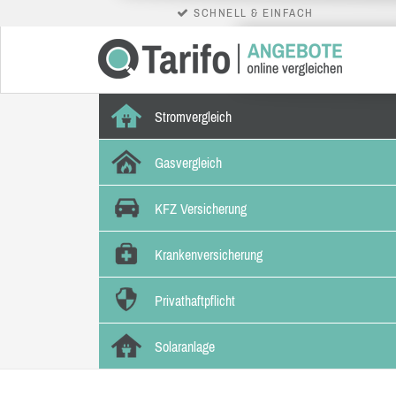
SCHNELL & EINFACH
Stromvergleich
Gasvergleich
KFZ Versicherung
Krankenversicherung
Privathaftpflicht
Solaranlage