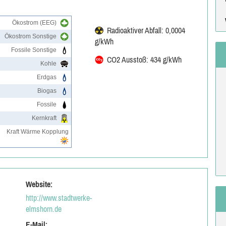
Ökostrom (EEG)
Radioaktiver Abfall: 0,0004
Ökostrom Sonstige
g/kWh
Fossile Sonstige
CO2 Ausstoß: 434 g/kWh
Kohle
Erdgas
Biogas
Fossile
Kernkraft
Kraft Wärme Kopplung
Website:
http://www.stadtwerke-
elmshorn.de
E-Mail: