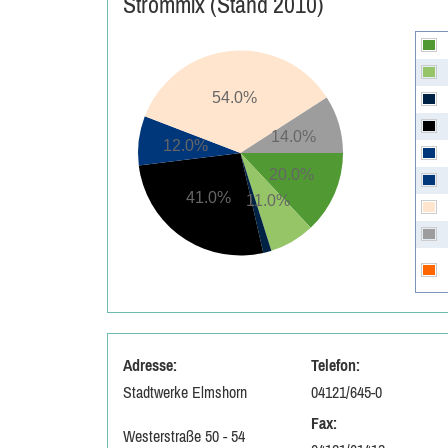
Strommix (Stand 2010)
54.0%
14.0%
12.0%
20.0%
41.0%
11.0%
Adresse:
Telefon:
Stadtwerke Elmshorn
04121/645-0
Fax:
Westerstraße 50 - 54