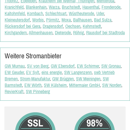
Tröbnitz
,
Ebeleben
,
Krautheim bei Weimar, Thüringen
,
Menteroda
,
Kranichfeld
,
Blankenhain
,
Warza
,
Bruchstedt
,
Hasenthal
,
Fronderode
,
Kaltohmfeld
,
Kornbach
,
Schlechtsart
,
Wüstheuterode
,
Uder
,
Kleineutersdorf
,
Worbis
,
Pörmitz
,
Moxa
,
Ballhausen
,
Bad Sulza
,
Rückersdorf bei Gera
,
Dragensdorf
,
Oechsen
,
Kehmstedt
,
Kirchgandern
,
Allmenhausen
,
Dieterode
,
Röhrig
,
Rausdorf bei Stadtroda
Weitere Stromanbieter
GW Murnau
,
SV von Berg
,
GW Ebersdorf
,
EW Schirmer
,
SW Gronau
,
EW Geuder
,
EV Sylt
,
eins energie
,
SW Langenzenn
,
swb Vertrieb
Bremen
,
Strom-Manufaktur
,
GW Brüggen
,
SW Meiningen
,
SW
Barmstedt
,
EW Wörth
,
SW Külsheim
,
Mittermaier GmbH
,
SW Norden
,
RevierKraft
,
SW Pinneberg