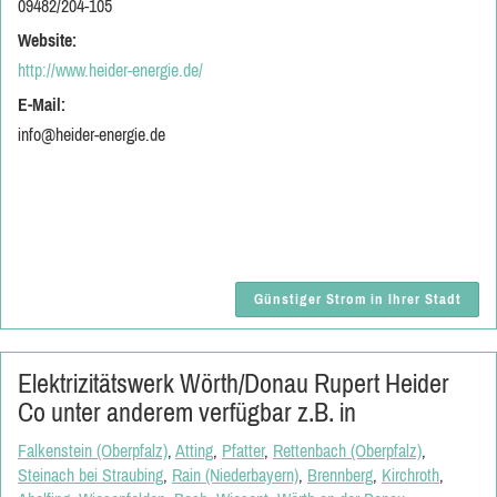
09482/204-105
Website:
http://www.heider-energie.de/
E-Mail:
info@heider-energie.de
Günstiger Strom in Ihrer Stadt
Elektrizitätswerk Wörth/Donau Rupert Heider
Co unter anderem verfügbar z.B. in
Falkenstein (Oberpfalz)
,
Atting
,
Pfatter
,
Rettenbach (Oberpfalz)
,
Steinach bei Straubing
,
Rain (Niederbayern)
,
Brennberg
,
Kirchroth
,