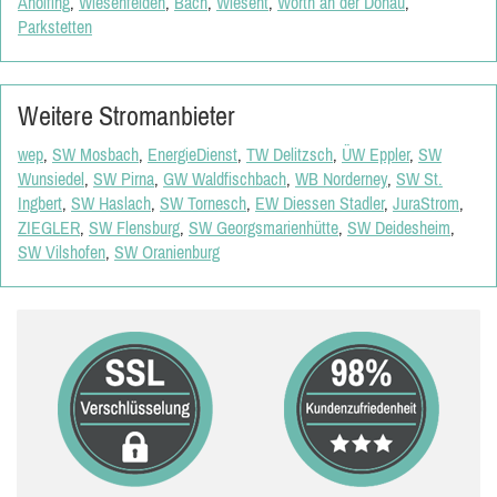
Aholfing
,
Wiesenfelden
,
Bach
,
Wiesent
,
Wörth an der Donau
,
Parkstetten
Weitere Stromanbieter
wep
,
SW Mosbach
,
EnergieDienst
,
TW Delitzsch
,
ÜW Eppler
,
SW
Wunsiedel
,
SW Pirna
,
GW Waldfischbach
,
WB Norderney
,
SW St.
Ingbert
,
SW Haslach
,
SW Tornesch
,
EW Diessen Stadler
,
JuraStrom
,
ZIEGLER
,
SW Flensburg
,
SW Georgsmarienhütte
,
SW Deidesheim
,
SW Vilshofen
,
SW Oranienburg