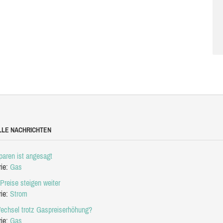
LLE NACHRICHTEN
aren ist angesagt
rie:
Gas
Preise steigen weiter
rie:
Strom
echsel trotz Gaspreiserhöhung?
rie:
Gas