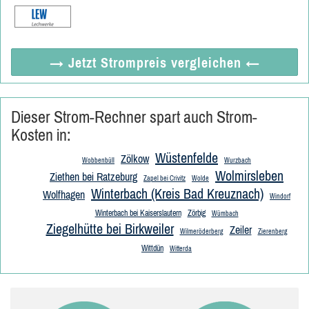
→ Jetzt
Strompreis vergleichen
←
Dieser Strom-Rechner spart auch Strom-
Kosten in:
Wüstenfelde
Zölkow
Wobbenbüll
Wurzbach
Wolmirsleben
Ziethen bei Ratzeburg
Zapel bei Crivitz
Wolde
Winterbach (Kreis Bad Kreuznach)
Wolfhagen
Windorf
Winterbach bei Kaiserslautern
Zörbig
Wümbach
Ziegelhütte bei Birkweiler
Zeiler
Wilmeröderberg
Zierenberg
Wittdün
Witterda