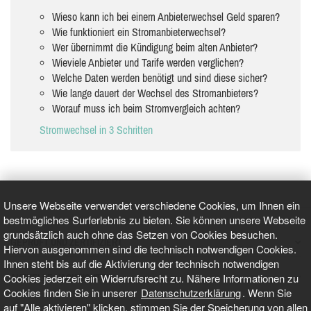
Wieso kann ich bei einem Anbieterwechsel Geld sparen?
Wie funktioniert ein Stromanbieterwechsel?
Wer übernimmt die Kündigung beim alten Anbieter?
Wieviele Anbieter und Tarife werden verglichen?
Welche Daten werden benötigt und sind diese sicher?
Wie lange dauert der Wechsel des Stromanbieters?
Worauf muss ich beim Stromvergleich achten?
Stromwechsel in 3 Schritten
Unsere Webseite verwendet verschiedene Cookies, um Ihnen ein
bestmögliches Surferlebnis zu bieten. Sie können unsere Webseite
grundsätzlich auch ohne das Setzen von Cookies besuchen.
GEPRÜFT UND ZERTIFIZIERT
Hiervon ausgenommen sind die technisch notwendigen Cookies.
Ihnen steht bis auf die Aktivierung der technisch notwendigen
Cookies jederzeit ein Widerrufsrecht zu. Nähere Informationen zu
AKTUELLE NACHRICHTEN
Cookies finden Sie in unserer
Datenschutzerklärung
. Wenn Sie
auf "Alle aktivieren" klicken, stimmen Sie der Speicherung von allen