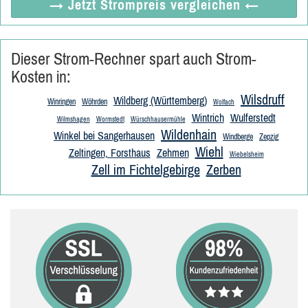
→ Jetzt
Strompreis vergleichen
←
Dieser Strom-Rechner spart auch Strom-
Kosten in:
Wilsdruff
Wildberg (Württemberg)
Winringen
Wöhrden
Wolfach
Wintrich
Wulferstedt
Wilmshagen
Wormstedt
Würschhausermühle
Wildenhain
Winkel bei Sangerhausen
Windberge
Zepzig
Wiehl
Zeltingen, Forsthaus
Zehmen
Wiebelsheim
Zell im Fichtelgebirge
Zerben