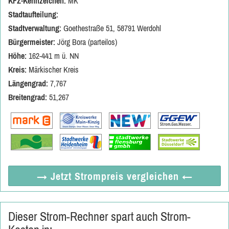
KFZ-Kennzeichen:
MK
Stadtaufteilung:
Stadtverwaltung:
Goethestraße 51, 58791 Werdohl
Bürgermeister:
Jörg Bora (parteilos)
Höhe:
162-441 m ü. NN
Kreis:
Märkischer Kreis
Längengrad:
7,767
Breitengrad:
51,267
→ Jetzt
Strompreis vergleichen
←
Dieser Strom-Rechner spart auch Strom-