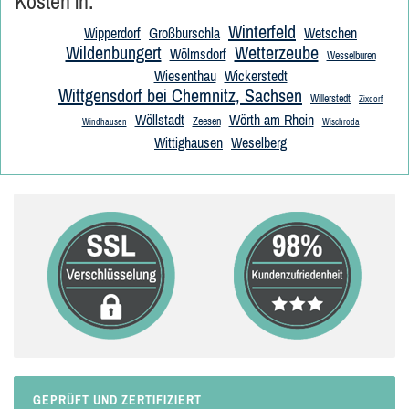
Kosten in:
Winterfeld
Wipperdorf
Großburschla
Wetschen
Wildenbungert
Wetterzeube
Wölmsdorf
Wesselburen
Wiesenthau
Wickerstedt
Wittgensdorf bei Chemnitz, Sachsen
Willerstedt
Zixdorf
Wöllstadt
Wörth am Rhein
Zeesen
Windhausen
Wischroda
Wittighausen
Weselberg
GEPRÜFT UND ZERTIFIZIERT