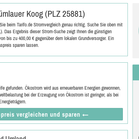
 Tümlauer Koog (PLZ 25881)
ie beim Tarifo.de Stromvergleich genau richtig. Suche Sie oben mit
. Das Ergebnis dieser Strom-Suche zeigt Ihnen die günstigen
s von bis zu 400,00 € gegenüber dem lokalen Grundversorger. Ein
spreis sparen lassen.
rife gefunden. Ökostrom wird aus erneuerbaren Energien gewonnen,
eltbelastung bei der Erzeugung von Ökostrom ist geringer, als bei
nergieträgern.
preis vergleichen
und sparen
←
nd Umland