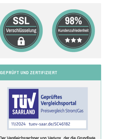
GEPRÜFT UND ZERTIFIZIERT
Der Vergleichsrechner von Verivox, der die Grundlage