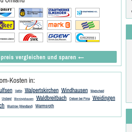
preis vergleichen
und sparen
←
om-Kosten in:
lfsen
Walpertskirchen
Windhausen
Vettin
Wegscheid
Waldbreitbach
Weidingen
Ursberg
Oelsen bei Pirna
Werningshausen
ch
Warmsroth
Wustrow (Wendland)