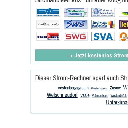
→ Jetzt
kostenlos
Strom
Dieser Strom-Rechner spart auch Str
Wu
Vestenbergsgreuth
Züsow
Westerhausen
Welschneudorf
Vaale
Vollmersbach
Westerrönfeld
Unterkirna