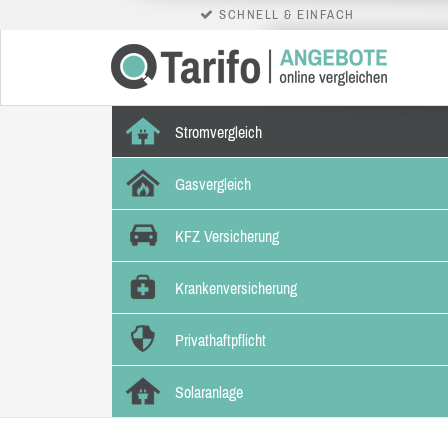
SCHNELL & EINFACH
Stromvergleich
Gasvergleich
KFZ Versicherung
Krankenversicherung
Privathaftpflicht
Solaranlage