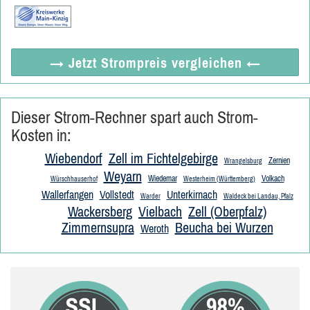
→ Jetzt
Strompreis vergleichen
←
Dieser Strom-Rechner spart auch Strom-
Kosten in:
Wiebendorf
Zell im Fichtelgebirge
Zernien
Wrangelsburg
Weyarn
Wiedemar
Volkach
Würschhauserhof
Westerheim (Württemberg)
Wallerfangen
Vollstedt
Unterkirnach
Warder
Waldeck bei Landau, Pfalz
Wackersberg
Vielbach
Zell (Oberpfalz)
Zimmernsupra
Beucha bei Wurzen
Weroth