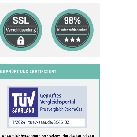
GEPRÜFT UND ZERTIFIZIERT
Der Vergleichsrechner von Verivox, der die Grundlage