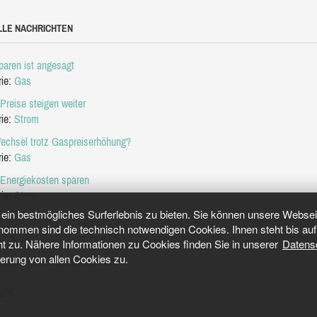
LLE NACHRICHTEN
aren ist angesagt
rie:
Gas
Preise steigen weiter
rie:
Strom
echsel trotz Gaspreiserhöhung?
rie:
Gas
 Energiekosten sparen
rie:
Strom
in bestmögliches Surferlebnis zu bieten. Sie können unsere Webseit
mmen sind die technisch notwendigen Cookies. Ihnen steht bis auf 
ht zu. Nähere Informationen zu Cookies finden Sie in unserer
Datens
herung von allen Cookies zu.
ght.