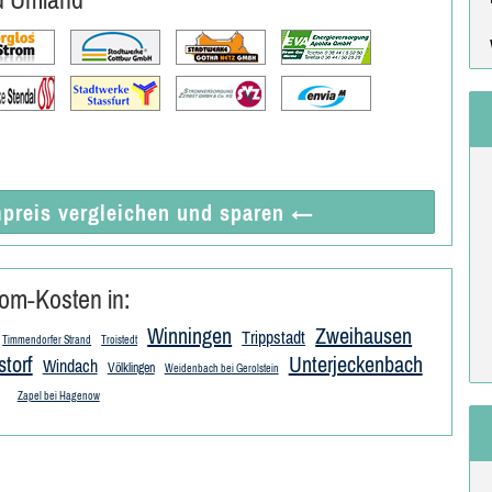
preis vergleichen
und sparen
←
om-Kosten in:
Winningen
Zweihausen
Trippstadt
Timmendorfer Strand
Troistedt
storf
Unterjeckenbach
Windach
Völklingen
Weidenbach bei Gerolstein
Zapel bei Hagenow