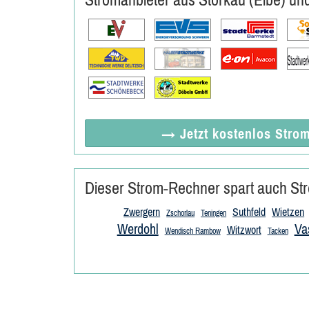
→ Jetzt
kostenlos
Strom
Dieser Strom-Rechner spart auch Str
Zwergern
Suthfeld
Wietzen
Zschorlau
Teningen
Werdohl
Va
Witzwort
Wendisch Rambow
Tacken