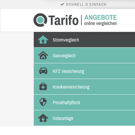
SCHNELL & EINFACH
Stromvergleich
Gasvergleich
KFZ Versicherung
Krankenversicherung
Privathaftpflicht
Solaranlage