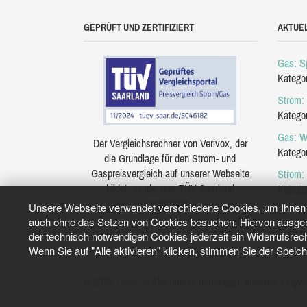
GEPRÜFT UND ZERTIFIZIERT
AKTUE
Gas: Sp
Katego
Strom: 
Katego
Gas: W
Der Vergleichsrechner von Verivox, der
Katego
die Grundlage für den Strom- und
Gaspreisvergleich auf unserer Webseite
Strom:
bildet, wurde vom TÜV Saarland
Katego
zertifiziert.
Unsere Webseite verwendet verschiedene Cookies, um Ihnen e
auch ohne das Setzen von Cookies besuchen. Hiervon ausgeno
der technisch notwendigen Cookies jederzeit ein Widerrufsrec
Wenn Sie auf "Alle aktivieren" klicken, stimmen Sie der Speic
© 2026
Tarifo.de
Alle Inhalte unterliegen unserem Copyri