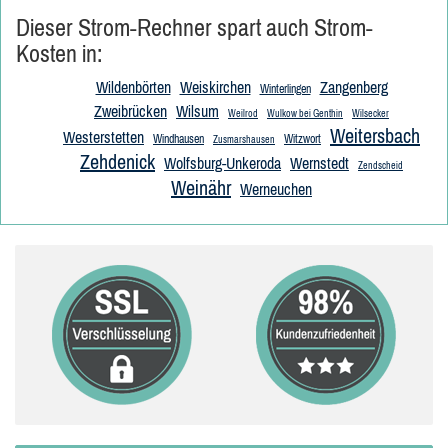
Dieser Strom-Rechner spart auch Strom-
Kosten in:
Wildenbörten
Weiskirchen
Zangenberg
Winterlingen
Zweibrücken
Wilsum
Weilrod
Wulkow bei Genthin
Wilsecker
Weitersbach
Westerstetten
Windhausen
Witzwort
Zusmarshausen
Zehdenick
Wolfsburg-Unkeroda
Wernstedt
Zendscheid
Weinähr
Werneuchen