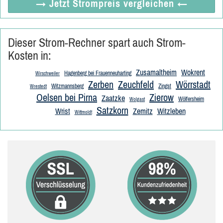
→ Jetzt
Strompreis vergleichen
←
Dieser Strom-Rechner spart auch Strom-
Kosten in:
Zusamaltheim
Wokrent
Hagenberg bei Frauenneuharting
Wirschweiler
Zerben
Zeuchfeld
Wörrstadt
Witzmannsberg
Zingst
Wrestedt
Oelsen bei Pirna
Zierow
Zaatzke
Wölfersheim
Wolgast
Satzkorn
Wrist
Zemitz
Witzleben
Wittmoldt