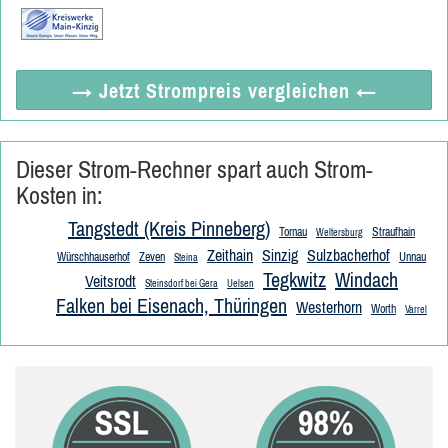
→ Jetzt
Strompreis vergleichen
←
Dieser Strom-Rechner spart auch Strom-
Kosten in:
Tangstedt (Kreis Pinneberg)
Tornau
Straufhain
Weltersburg
Zeithain
Sinzig
Sulzbacherhof
Würschhauserhof
Zeven
Unnau
Steina
Tegkwitz
Windach
Veitsrodt
Steinsdorf bei Gera
Uelsen
Falken bei Eisenach, Thüringen
Westerhorn
Worth
Varrel