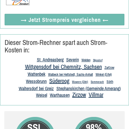
→ Jetzt
Strompreis vergleichen
←
Dieser Strom-Rechner spart auch Strom-
Kosten in:
St. Andreasberg
Severin
Welden
Stipsdorf
Wittgensdorf bei Chemnitz, Sachsen
Zarfzow
Wattenbek
Walbeck bei Hettstedt, Sachs-Anhalt
Winkel (Eifel)
Süderoog
Wessobrunn
Sörth
Wawern (Eifel)
Sommerach
Waltersdorf bei Greiz
Stephanskirchen (Gemeinde Amerang)
Zirzow
Villmar
Weisel
Warthausen