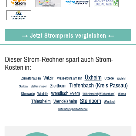
→ Jetzt
Strompreis vergleichen
←
Dieser Strom-Rechner spart auch Strom-
Kosten in:
Üxheim
Witzin
Ziemetshausen
Wasserburg am Inn
Utzedel
Wipfeld
Tiefenbach (Kreis Passau)
Ziertheim
Suckow
Steffenshagen
Wendisch Evern
Stemwede
Wiednitz
Wilhelmsdorf (Württemberg)
Werne
Steinborn
Thiersheim
Wendelsheim
Wiesloch
Mittelberg (Kleinwalsertal)