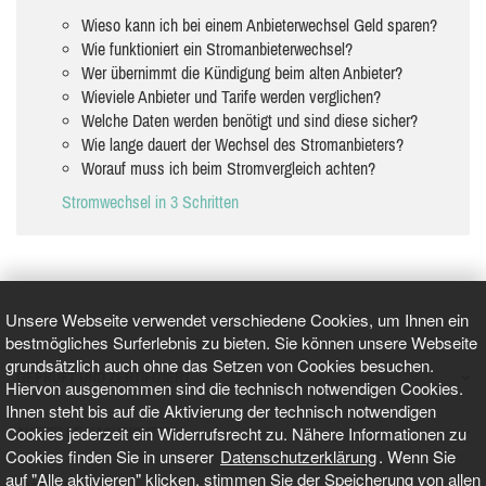
Wieso kann ich bei einem Anbieterwechsel Geld sparen?
Wie funktioniert ein Stromanbieterwechsel?
Wer übernimmt die Kündigung beim alten Anbieter?
Wieviele Anbieter und Tarife werden verglichen?
Welche Daten werden benötigt und sind diese sicher?
Wie lange dauert der Wechsel des Stromanbieters?
Worauf muss ich beim Stromvergleich achten?
Stromwechsel in 3 Schritten
Unsere Webseite verwendet verschiedene Cookies, um Ihnen ein
bestmögliches Surferlebnis zu bieten. Sie können unsere Webseite
grundsätzlich auch ohne das Setzen von Cookies besuchen.
GEPRÜFT UND ZERTIFIZIERT
Hiervon ausgenommen sind die technisch notwendigen Cookies.
Ihnen steht bis auf die Aktivierung der technisch notwendigen
Cookies jederzeit ein Widerrufsrecht zu. Nähere Informationen zu
AKTUELLE NACHRICHTEN
Cookies finden Sie in unserer
Datenschutzerklärung
. Wenn Sie
auf "Alle aktivieren" klicken, stimmen Sie der Speicherung von allen