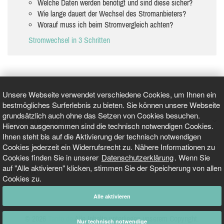
Welche Daten werden benötigt und sind diese sicher?
Wie lange dauert der Wechsel des Stromanbieters?
Worauf muss ich beim Stromvergleich achten?
Stromwechsel in 3 Schritten
Unsere Webseite verwendet verschiedene Cookies, um Ihnen ein
bestmögliches Surferlebnis zu bieten. Sie können unsere Webseite
grundsätzlich auch ohne das Setzen von Cookies besuchen.
GEPRÜFT UND ZERTIFIZIERT
Hiervon ausgenommen sind die technisch notwendigen Cookies.
Ihnen steht bis auf die Aktivierung der technisch notwendigen
Cookies jederzeit ein Widerrufsrecht zu. Nähere Informationen zu
AKTUELLE NACHRICHTEN
Cookies finden Sie in unserer
Datenschutzerklärung
. Wenn Sie
auf "Alle aktivieren" klicken, stimmen Sie der Speicherung von allen
TARIFO.DE
Cookies zu.
Alle aktivieren
© 2026
Tarifo.de
Alle Inhalte unterliegen unserem Copyright.
Nur technisch notwendige