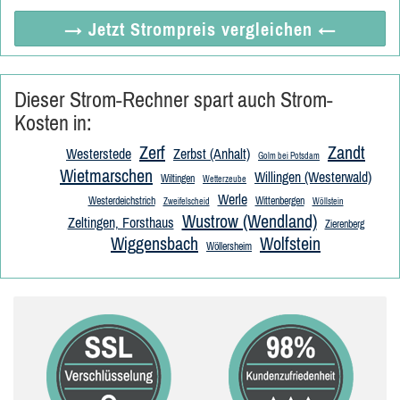
→ Jetzt
Strompreis vergleichen
←
Dieser Strom-Rechner spart auch Strom-
Kosten in:
Zerf
Zandt
Westerstede
Zerbst (Anhalt)
Golm bei Potsdam
Wietmarschen
Willingen (Westerwald)
Wiltingen
Wetterzeube
Werle
Westerdeichstrich
Wittenbergen
Zweifelscheid
Wöllstein
Wustrow (Wendland)
Zeltingen, Forsthaus
Zierenberg
Wiggensbach
Wolfstein
Wöllersheim