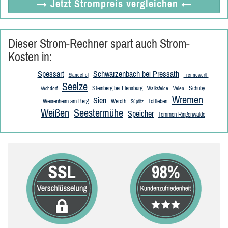
→ Jetzt
Strompreis vergleichen
←
Dieser Strom-Rechner spart auch Strom-
Kosten in:
Spessart
Schwarzenbach bei Pressath
Ständehof
Trennewurth
Seelze
Steinberg bei Flensburg
Schuby
Vachdorf
Walksfelde
Velen
Wremen
Sien
Weisenheim am Berg
Weroth
Tottleben
Süptitz
Weißen
Seestermühe
Speicher
Temmen-Ringenwalde