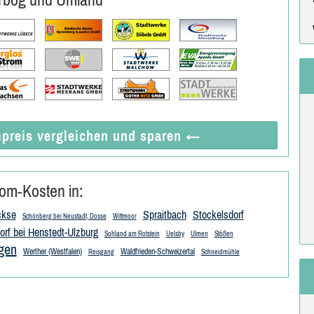
preis vergleichen
und sparen
←
om-Kosten in:
ckse
Spraitbach
Stockelsdorf
Schönberg bei Neustadt, Dosse
Wittmoor
rf bei Henstedt-Ulzburg
Sohland am Rotstein
Uelsby
Ulmen
Stößen
gen
Werther (Westfalen)
Waldfrieden-Schweizertal
Reisgang
Schneidmühle