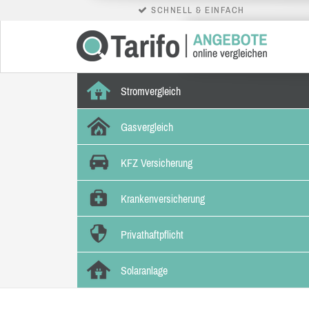
SCHNELL & EINFACH
Stromvergleich
Gasvergleich
KFZ Versicherung
Krankenversicherung
Privathaftpflicht
Solaranlage