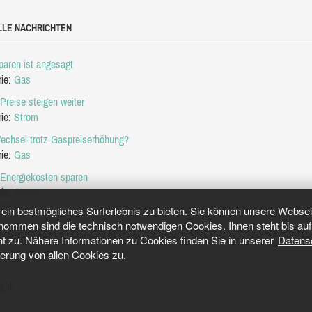
LLE NACHRICHTEN
aren ist angesagt
rie:
Gas
Preise steigen weiter
rie:
Strom
echsel trotz Gaspreiserhöhung?
rie:
Gas
 Energiekosten sparen
rie:
Strom
in bestmögliches Surferlebnis zu bieten. Sie können unsere Webseit
mmen sind die technisch notwendigen Cookies. Ihnen steht bis auf 
ht zu. Nähere Informationen zu Cookies finden Sie in unserer
Datens
herung von allen Cookies zu.
ght.