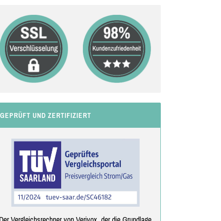
GEPRÜFT UND ZERTIFIZIERT
Der Vergleichsrechner von Verivox, der die Grundlage