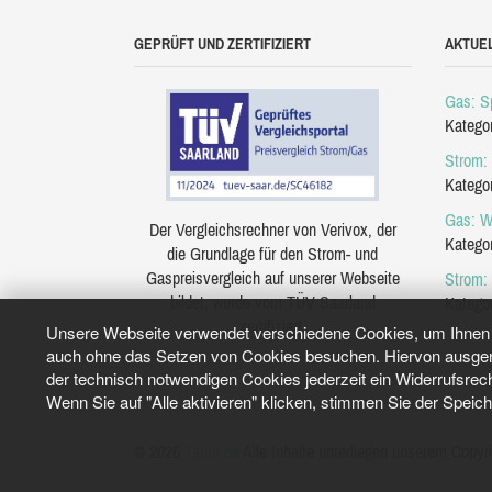
GEPRÜFT UND ZERTIFIZIERT
AKTUE
Gas: Sp
Katego
Strom: 
Katego
Gas: W
Der Vergleichsrechner von Verivox, der
Katego
die Grundlage für den Strom- und
Gaspreisvergleich auf unserer Webseite
Strom:
bildet, wurde vom TÜV Saarland
Katego
zertifiziert.
Unsere Webseite verwendet verschiedene Cookies, um Ihnen e
auch ohne das Setzen von Cookies besuchen. Hiervon ausgeno
der technisch notwendigen Cookies jederzeit ein Widerrufsrec
Wenn Sie auf "Alle aktivieren" klicken, stimmen Sie der Speic
© 2026
Tarifo.de
Alle Inhalte unterliegen unserem Copyri