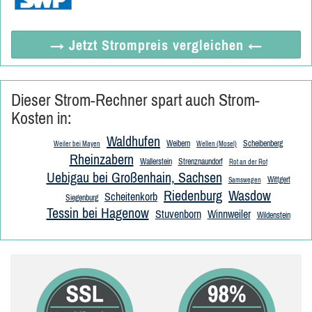
→ Jetzt
Strompreis vergleichen
←
Dieser Strom-Rechner spart auch Strom-
Kosten in:
Waldhufen
Weibern
Scheibenberg
Weiler bei Mayen
Wellen (Mosel)
Rheinzabern
Wallerstein
Strenznaundorf
Rot an der Rot
Uebigau bei Großenhain, Sachsen
Wittgert
Samswegen
Riedenburg
Wasdow
Scheitenkorb
Siegenburg
Tessin bei Hagenow
Stuvenborn
Winnweiler
Wildenstein